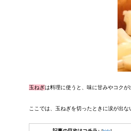
玉ねぎ
は料理に使うと、味に甘みやコクが
ここでは、玉ねぎを切ったときに涙が出ない
記事の目次はコチラ♪
[
hide
]