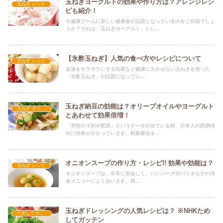
玉ねぎヨーグルトの効果や作り方は？アレンジレシ
玉ねぎ レシピ
ピも紹介！
今健康ブームに新しい健康食が話題となっているのをご存知でしょ
うか？それは「玉ねぎヨーグルト」とい...
【氷酢玉ねぎ】人気の食べ方やレシピについて
玉ねぎ レシピ
血液をサラサラにする効果など健康に欠かせない玉ねぎを使った
「氷酢玉ねぎ」が話題になってい...
玉ねぎ納豆の効能は？オリーブオイルやヨーグルト
玉ねぎ ダイエット
とあわせて効果倍増！
「男性の３割が肥満」というデータが出ている程、日本人の肥満傾
向に拍車がかかっています。動脈硬化を...
オニオンスープの作り方・レシピ!! 効果や効能は？
玉ねぎ レシピ
オニオンスープは、非常に美味しく、ハンバーグやパスタなどの洋
食メニューによく合います。簡...
玉ねぎドレッシングの人気レシピは？ ※NHKため
ためしてガッテン
してガッテン